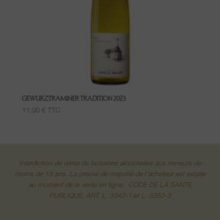
Grand Cru Pfingstberg
Lieu-dit Lippelsberg
Lieu-dit Buchrod
Lieu-dit Meissenberg
GEWURZTRAMINER TRADITION 2023
11,00
€
TTC
Grand Cru Kaefferkopf
Interdiction de vente de boissons alcoolisées aux mineurs de
Vins de Fruits
moins de 18 ans. La preuve de majorité de l’acheteur est exigée
au moment de la vente en ligne. CODE DE LA SANTE
PUBLIQUE, ART. L. 3342-1 et L. 3353-3
Vins de la Colline du Bollenberg