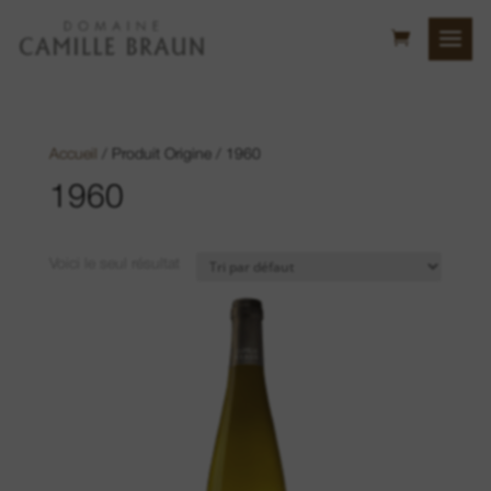
Accueil
/ Produit Origine / 1960
1960
Voici le seul résultat
Colline du Bollenberg
Lieu-dit Sonnenglanz
Lieu-dit Neuberg
Lieu-dit Luft