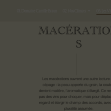
01. Domaine Camille Braun
02. Nos Climats
03. Les V
MACÉRATI
S
Les macérations ouvrent une autre lecture
cépage : la peau apporte du grain, la coul
devient matière, l’aromatique s’élargit. Ce ne
pas des vins pour choquer, mais pour déplac
regard et élargir le champ des accords, ave
pluralité assumée.