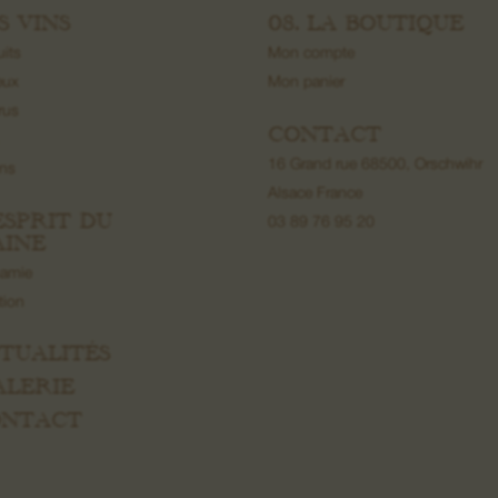
ES VINS
08. LA BOUTIQUE
uits
Mon compte
eux
Mon panier
rus
CONTACT
16 Grand rue 68500, Orschwihr
ons
Alsace France
’ESPRIT DU
03 89 76 95 20
INE
namie
ation
CTUALITÉS
ALERIE
CONTACT