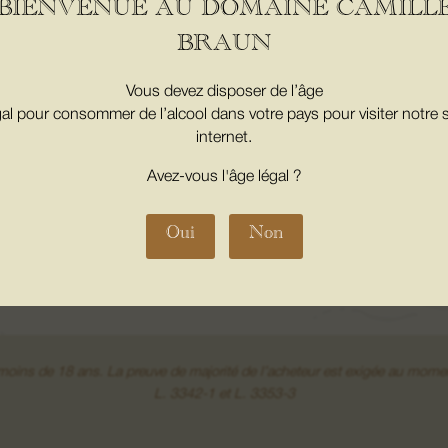
BIENVENUE AU DOMAINE CAMILL
BRAUN
Vous devez disposer de l’âge
gal pour consommer de l’alcool dans votre pays pour visiter notre s
internet.
Avez-vous l'âge légal ?
En cochant cette case, j'accepte la p
Oui
Non
e moins de 18 ans. La preuve de majorité de l’acheteur est exigée au 
L. 3342-1 et L. 3353-3