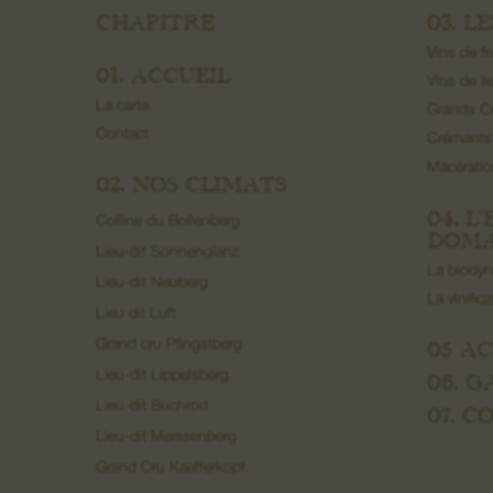
CHAPITRE
03. L
Vins de fr
01. ACCUEIL
Vins de li
La carte
Grands C
Contact
Crémants
Macérati
02. NOS CLIMATS
04. L
Colline du Bollenberg
DOMA
Lieu-dit Sonnenglanz
La biody
Lieu-dit Neuberg
La vinific
Lieu dit Luft
05 A
Grand cru Pfingstberg
Lieu-dit Lippelsberg
06. G
Lieu-dit Buchrod
07. 
Lieu-dit Meissenberg
Grand Cru Kaefferkopf