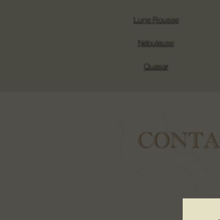
Lune Rousse
Nébuleuse
Quasar
CONTA