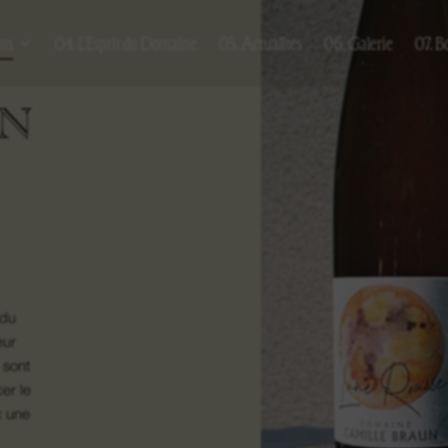
ins
04. L’Esprit du Domaine
05. Actualités
06. Galerie
07. B
ON
 du
eur
 sont
er le
c une