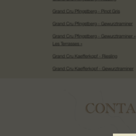
Grand Cru Pfingstberg - Pinot Gris
Grand Cru Pfingstberg - Gewurztraminer
Grand Cru Pfingstberg - Gewurztraminer «
Les Terrasses »
Grand Cru Kaefferkopf - Riesling
Grand Cru Kaefferkopf - Gewurztraminer
CONTA