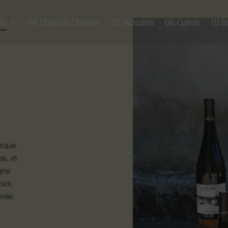
ins
04. L’Esprit du Domaine
05. Actualités
06. Galerie
07. B
arque
es, et
igne
sol,
rée.