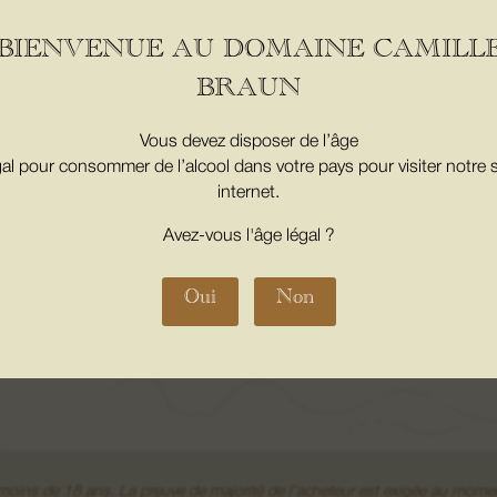
BIENVENUE AU DOMAINE CAMILL
BRAUN
Vous devez disposer de l’âge
gal pour consommer de l’alcool dans votre pays pour visiter notre s
internet.
Avez-vous l'âge légal ?
En cochant cette case, j'accepte la p
Oui
Non
e moins de 18 ans. La preuve de majorité de l’acheteur est exigée au 