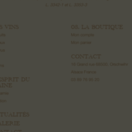
L. 3342-1 et L. 3353-3
ES VINS
08. LA BOUTIQUE
uits
Mon compte
eux
Mon panier
rus
CONTACT
16 Grand rue 68500, Orschwihr
ons
Alsace France
’ESPRIT DU
03 89 76 95 20
INE
namie
ation
CTUALITÉS
ALERIE