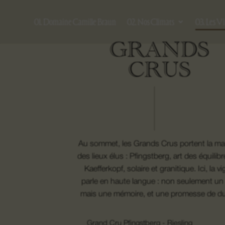
01. Domaine Camille Braun
02. Nos Climats
03. Les V
GRANDS
CRUS
Au sommet, les Grands Crus portent la m
des lieux élus : Pfingstberg, art des équilibr
Kaefferkopf, solaire et granitique. Ici, la v
parle en haute langue : non seulement un 
mais une mémoire, et une promesse de du
Grand Cru Pfingstberg - Riesling