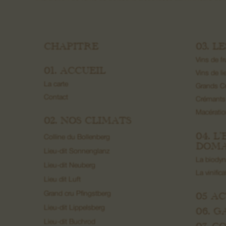
CHAPITRE
03. L
Vins de fr
01. ACCUEIL
Vins de li
La carte
Grands C
Contact
Crémants
Macérati
02. NOS CLIMATS
04. L
Colline du Bollenberg
DOMA
Lieu-dit Sonnenglanz
La biody
Lieu-dit Neuberg
La vinific
Lieu dit Luft
05 A
Grand cru Pfingstberg
Lieu-dit Lippelsberg
06. G
Lieu-dit Buchrod