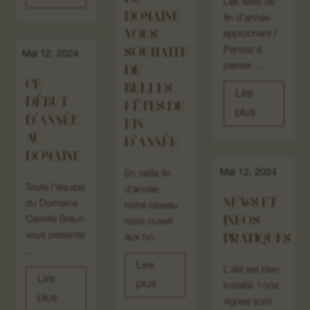
Les fêtes de
DOMAINE
fin d’année
VOUS
approchent !
Pensez à
SOUHAITE
Mai 12, 2024
passer ...
DE
CE
BELLES
Lire
DÉBUT
FÊTES DE
plus
D’ANNÉE
FIN
AU
D’ANNÉE
DOMAINE
Mai 12, 2024
En cette fin
Toute l’équipe
d’année,
NEWS ET
du Domaine
notre caveau
INFOS
Camille Braun
reste ouvert
vous présente
PRATIQUES
aux ho...
...
Lire
L’été est bien
Lire
plus
installé ! nos
plus
vignes sont