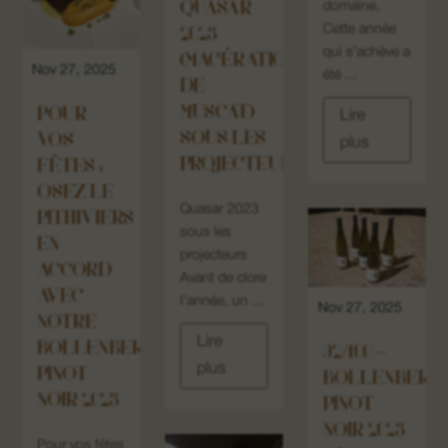
QUASAR
domaine,
Cette année
2023
qui s’achève a
(MACÉRATION
Nov 27, 2025
été ...
DE
MUSCAT)
POUR
Lire
SOUS LES
VOS
plus
PROJECTEURS
FÊTES :
OSEZ LE
Quasar 2023
PITHIVIERS
sous les
EN
projecteurs
ACCORD
Avant de clore
AVEC
l’année, un ...
Nov 27, 2025
NOTRE
Lire
BOLLENBERG
92/100 –
plus
PINOT
BOLLENBERG
NOIR 2023
PINOT
NOIR 2023
Pour vos fêtes