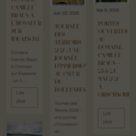
DOMAINE
CAMILLE
Mai 9, 2026
Juin 20, 2026
BRAUN À
L’HONNEUR
PORTES
TOURNÉE
SUR
OUVERTES
DES
IDEALWINE
AU
TERROIRS
DOMAINE
2026 : UNE
Domaine
CAMILLE
JOURNÉE
Camille Braun
BRAUN –
D’IMMERSION
à l’honneur
23 & 24
AU CŒUR
sur iDealwine
MAI 2026
: un h...
DU
À
BOLLENBERG
Lire
ORSCHWIHR
plus
Tournée des
Terroirs 2026 :
Lire
une journée
plus
d’immersion
au...