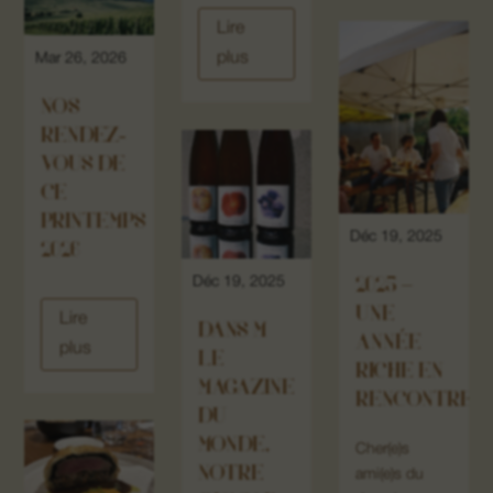
Lire
08. Nous contacter
plus
Mar 26, 2026
NOS
RENDEZ-
VOUS DE
CE
PRINTEMPS
Déc 19, 2025
2026
Déc 19, 2025
2025 –
UNE
Lire
DANS M
ANNÉE
plus
LE
RICHE EN
MAGAZINE
RENCONTRES
DU
MONDE,
Cher(e)s
NOTRE
ami(e)s du