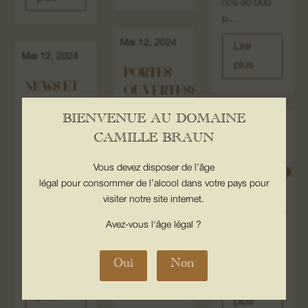
nos 90 000
p...
Mai 12, 2024
Lire
Mai 12, 2024
plus
PORTES
NEWS ET
OUVERTESSAMEDI
INFOS
27
BIENVENUE AU DOMAINE
PRATIQUESETÉ
Mai 12, 2024
ETDIMANCHE
CAMILLE BRAUN
2023
28 MAI
SOIRÉE
Vous devez disposer de l’âge
DÉGUSTATION
Nous
Chantal,
légal pour consommer de l’alcool dans votre pays pour
sommes
MARDI 12
Christophe et
visiter notre site internet.
heureux de
DÉCEMBRE
toute l’équipe
vous accueillir
du domaine
Avez-vous l'âge légal ?
tout au long
vous ...
RESERVATION
de l&rsq...
ICI
Oui
Non
Lire
Lire
Lire
plus
plus
plus