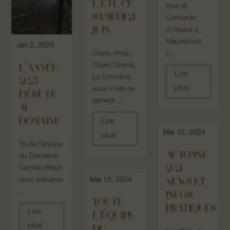
L’ÉTÉ CE
Vins et
SAMEDI 21
Crémants
JUIN
d’Alsace à
Maurecourt
Jan 2, 2025
Chers Amis,
(...
Chers Clients,
L’ANNÉE
Lire
Le Domaine
2025
plus
vous invite ce
DÉBUTE
samedi ...
AU
DOMAINE
Lire
Mai 12, 2024
plus
Toute l’équipe
AUTOMNE
du Domaine
2021
Camille Braun
vous présente
Mai 12, 2024
NEWS ET
...
INFOS
TOUTE
PRATIQUES
Lire
L’ÉQUIPE
plus
DU