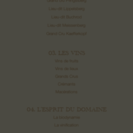
Grand cru Pfingstberg
Lieu-dit Lippelsberg
Lieu-dit Buchrod
Lieu-dit Meissenberg
Grand Cru Kaefferkopf
03. LES VINS
Vins de fruits
Vins de lieux
Grands Crus
Crémants
Macérations
04. L’ESPRIT DU DOMAINE
La biodynamie
La vinification