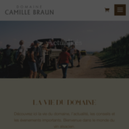
Actualités
C
LA VIE DU DOMAINE
Découvrez ici la vie du domaine, l’actualité, les conseils et
les évenements importants. Bienvenue dans le monde du
vin alsacien.