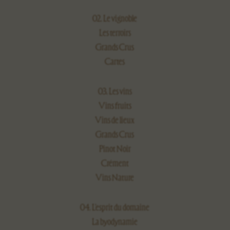
02. Le vignoble
Les terroirs
Grands Crus
Cartes
03. Les vins
Vins fruits
Vins de lieux
Grands Crus
Pinot Noir
Crément
Vins Nature
04. L’esprit du domaine
La byodynamie