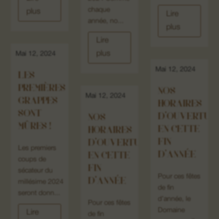
chaque
plus
Lire
année, no...
plus
Lire
plus
Mai 12, 2024
Mai 12, 2024
LES
PREMIÈRES
NOS
Mai 12, 2024
GRAPPES
HORAIRES
SONT
D’OUVERTUR
NOS
MÛRES !
EN CETTE
HORAIRES
FIN
D’OUVERTURE
Les premiers
D’ANNÉE
EN CETTE
coups de
FIN
sécateur du
Pour ces fêtes
D’ANNÉE
millésime 2024
de fin
seront donn...
d’année, le
Pour ces fêtes
Domaine
Lire
de fin