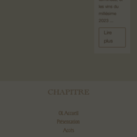
les vins du
millésime
2023 ...
Lire
plus
CHAPITRE
01. Accueil
Présentation
Accès