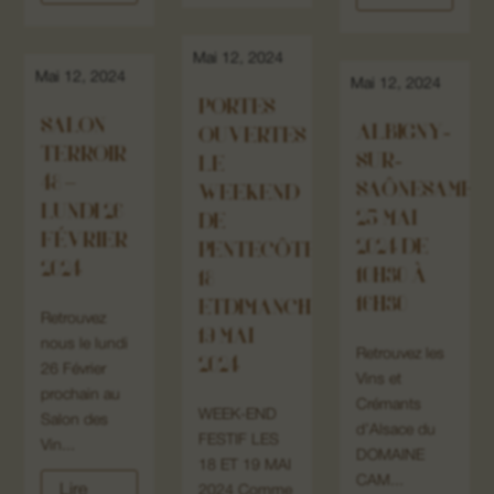
Mai 12, 2024
Mai 12, 2024
Mai 12, 2024
PORTES
SALON
ALBIGNY-
OUVERTES
TERROIR
SUR-
LE
48 –
SAÔNESAMEDI
WEEKEND
LUNDI 26
25 MAI
DE
FÉVRIER
2024 DE
PENTECÔTESAMEDI
2024
10H30 À
18
16H30
ETDIMANCHE
Retrouvez
19 MAI
nous le lundi
Retrouvez les
2024
26 Février
Vins et
prochain au
Crémants
WEEK-END
Salon des
d’Alsace du
FESTIF LES
Vin...
DOMAINE
18 ET 19 MAI
CAM...
Lire
2024 Comme