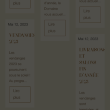
vous accueil...
d’année, le
plus
Domaine
Lire
vous accueil...
plus
Lire
Mai 12, 2023
plus
VENDANGES
Mai 12, 2023
2023
LIVRAISONS
Les
ET
vendanges
SALONS
2023 se
FIN
poursuivent
D’ANNÉE
sous le soleil !
2023
Au progra...
Lire
Les
plus
vendanges
sont
terminées, et