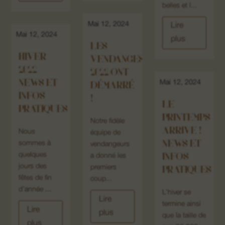
belles et l...
Mai 12, 2024
Lire
Mai 12, 2024
plus
LES
HIVER
VENDANGES
2022
2022 ONT
NEWS ET
Mai 12, 2024
DÉMARRÉ
INFOS
!
LE
PRATIQUES
PRINTEMPS
Notre fidèle
ARRIVE !
Nous
équipe de
NEWS ET
sommes à
vendangeurs
quelques
INFOS
a donné les
jours des
premiers
PRATIQUES
fêtes de fin
coup...
d’année ...
L’hiver se
Lire
termine ainsi
Lire
plus
que la taille de
plus