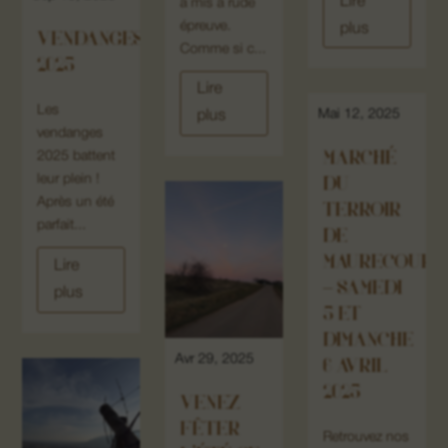
Lire
a mis à rude
épreuve.
plus
VENDANGES
Comme si c...
2025
Lire
Les
Mai 12, 2025
plus
vendanges
MARCHÉ
2025 battent
leur plein !
DU
Après un été
TERROIR
parfait...
DE
MAURECOURT
Lire
– SAMEDI
plus
5 ET
DIMANCHE
Avr 29, 2025
6 AVRIL
2025
VENEZ
FÊTER
Retrouvez nos