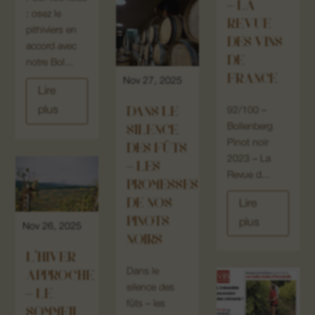
– LA
: osez le
REVUE
pithiviers en
DES VINS
accord avec
DE
notre Bol...
FRANCE
Nov 27, 2025
Lire
plus
DANS LE
92/100 –
Bollenberg
SILENCE
Pinot noir
DES FÛTS
2023 – La
– LES
Revue d...
PROMESSES
DE NOS
Lire
PINOTS
plus
Nov 26, 2025
NOIRS
L’HIVER
Dans le
APPROCHE
silence des
– LE
fûts – les
SOMMEIL