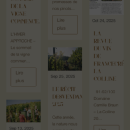
promesses de
DE LA
nos pinots...
VIGNE
Lire
COMMENCE.
Oct 24, 2025
plus
LA
L’HIVER
REVUE
APPROCHE –
DU VIN
Le sommeil
de la vigne
DE
commen...
FRANCECRÉM
LA
Lire
Sep 25, 2025
COLLINE
plus
LE RÉCIT
91-92/100
DESVENDANGES
Domaine
2025
Camille Braun
– La Colline
Cette année,
20...
la nature nous
Sep 13, 2025