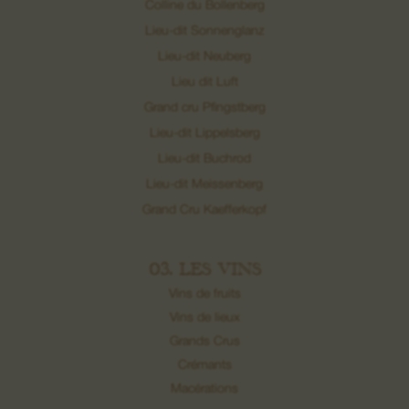
Colline du Bollenberg
Lieu-dit Sonnenglanz
Lieu-dit Neuberg
Lieu dit Luft
Grand cru Pfingstberg
Lieu-dit Lippelsberg
Lieu-dit Buchrod
Lieu-dit Meissenberg
Grand Cru Kaefferkopf
03. LES VINS
Vins de fruits
Vins de lieux
Grands Crus
Crémants
Macérations