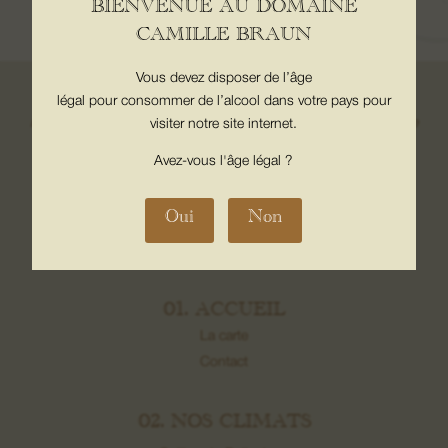
BIENVENUE AU DOMAINE
CAMILLE BRAUN
Vous devez disposer de l’âge
Interdiction de vente de boissons alcoolisées aux mineurs de
légal pour consommer de l’alcool dans votre pays pour
moins de 18 ans. La preuve de majorité de l’acheteur est exigée
visiter notre site internet.
au moment de la vente en ligne. CODE DE LA SANTE
Avez-vous l'âge légal ?
PUBLIQUE, ART. L. 3342-1 et L. 3353-3
Oui
Non
CHAPITRE
01. ACCUEIL
La carte
Contact
02. NOS CLIMATS