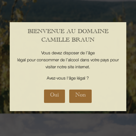
BIENVENUE AU DOMAINE
LIEU-DIT NEUBERG
CAMILLE BRAUN
Vous devez disposer de l’âge
Découvrir le Neuberg
légal pour consommer de l’alcool dans votre pays pour
visiter notre site internet.
Avez-vous l'âge légal ?
LIEU-DIT LUFT
Oui
Non