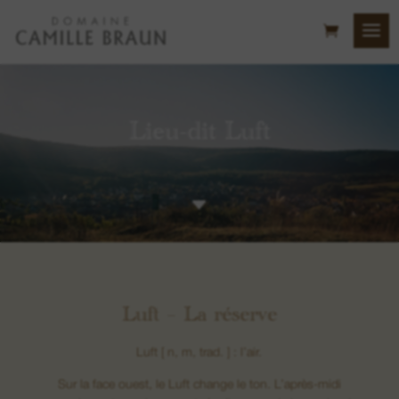
Lieu-dit Luft
C
Luft
– L
a réserve
Luft [ n, m, trad. ] : l’air.
Sur la face ouest, le Luft change le ton. L’après-midi