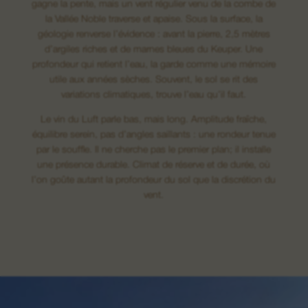
gagne la pente, mais un vent régulier venu de la combe de
la Vallée Noble traverse et apaise. Sous la surface, la
géologie renverse l’évidence : avant la pierre, 2,5 mètres
d’argiles riches et de marnes bleues du Keuper. Une
profondeur qui retient l’eau, la garde comme une mémoire
utile aux années sèches. Souvent, le sol se rit des
variations climatiques, trouve l’eau qu’il faut.
Le vin du Luft parle bas, mais long. Amplitude fraîche,
équilibre serein, pas d’angles saillants : une rondeur tenue
par le souffle. Il ne cherche pas le premier plan; il installe
une présence durable. Climat de réserve et de durée, où
l’on goûte autant la profondeur du sol que la discrétion du
vent.