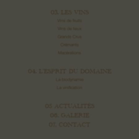
03. LES VINS
Vins de fruits
Vins de lieux
Grands Crus
Crémants
Macérations
04. L’ESPRIT DU DOMAINE
La biodynamie
La vinification
05 ACTUALITÉS
06. GALERIE
07. CONTACT