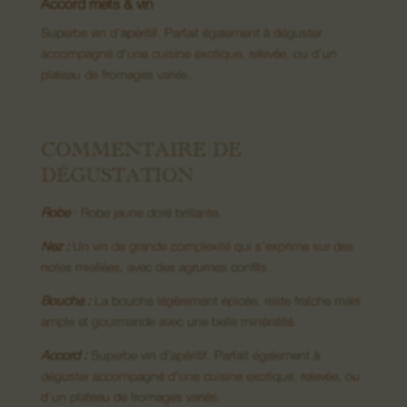
Accord mets & vin
Superbe vin d’apéritif. Parfait également à déguster
accompagné d’une cuisine exotique, relevée, ou d’un
08. Nous contacter
plateau de fromages variés.
COMMENTAIRE DE
DÉGUSTATION
Robe
: Robe jaune doré brillante.
Nez :
Un vin de grande complexité qui s’exprime sur des
notes miellées, avec des agrumes confits.
Bouche :
La bouche légèrement épicée, reste fraîche mais
ample et gourmande avec une belle minéralité.
Accord :
Superbe vin d’apéritif. Parfait également à
déguster accompagné d’une cuisine exotique, relevée, ou
d’un plateau de fromages variés.