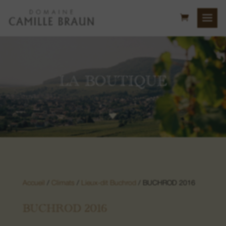
LA BOUTIQUE
C
Colline du Bollenberg
Lieu-dit Sonnenglanz
Accueil
/
Climats
/
Lieux-dit Buchrod
/ BUCHROD 2016
Lieu-dit Neuberg
BUCHROD 2016
Lieu-dit Luft