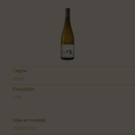
Grand Cru Pfingstberg
Lieu-dit Lippelsberg
Lieu-dit Buchrod
Lieu-dit Meissenberg
Origine
Grand Cru Kaefferkopf
2005
Production
100
Vins de Fruits
Mise en bouteille
Vins de la Colline du Bollenberg
12/07/2017