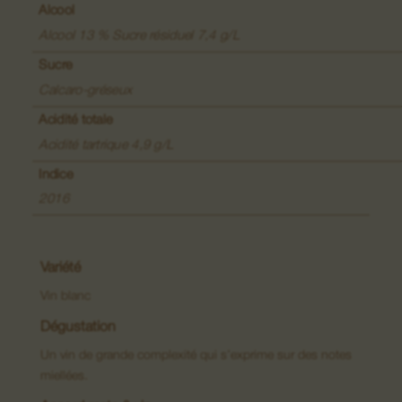
Vins de Lieux-dits
Alcool
Alcool 13 % Sucre résiduel 7,4 g/L
Grands Crus
Sucre
Crémants
Calcaro-gréseux
Acidité totale
Macérations
Acidité tartrique 4,9 g/L
Indice
2016
Variété
Vin blanc
Dégustation
Un vin de grande complexité qui s’exprime sur des notes
miellées.