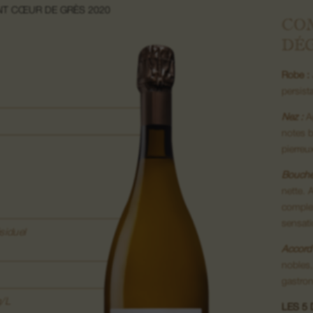
NT CŒUR DE GRÈS 2020
CO
DÉ
Robe :
persist
Nez :
Ag
notes b
pierreu
Bouche
nette. 
complex
sensati
siduel
Accord 
nobles, 
gastro
g/L
LES 5 