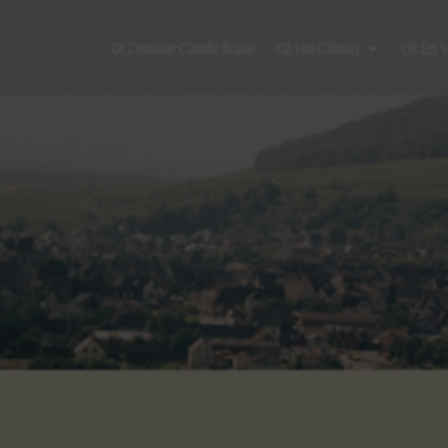
01. Domaine Camille Braun
02. Nos Climats
03. Les 