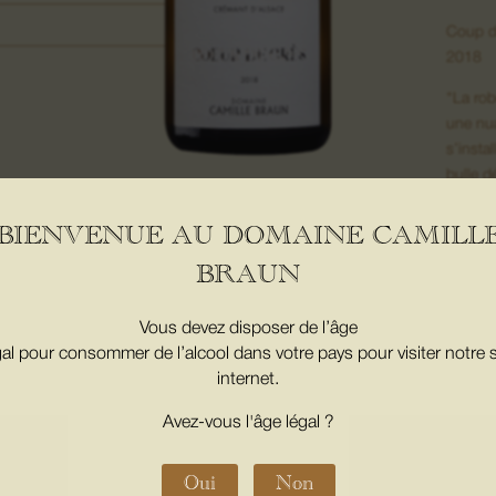
Coup d
2018
‘‘La ro
une nua
s’insta
bulle d
papille
igne
matière
BIENVENUE AU DOMAINE CAMILL
Longue
BRAUN
Vous devez disposer de l’âge
ue.
gal pour consommer de l’alcool dans votre pays pour visiter notre s
VIG
internet.
Avez-vous l'âge légal ?
Assemb
(40%). 
Biodyn
Oui
Non