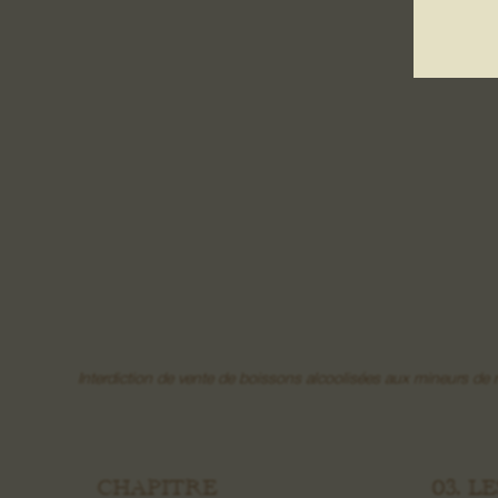
Interdiction de vente de boissons alcoolisées aux mineurs d
CHAPITRE
03. L