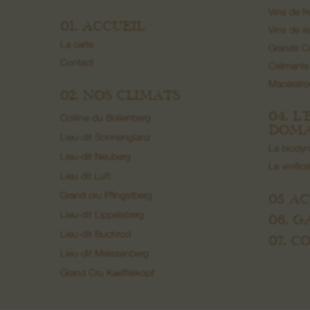
Vins de fr
01. ACCUEIL
Vins de li
La carte
Grands C
Contact
Crémants
Macérati
02. NOS CLIMATS
04. L
Colline du Bollenberg
DOMA
Lieu-dit Sonnenglanz
La biody
Lieu-dit Neuberg
La vinific
Lieu dit Luft
05 A
Grand cru Pfingstberg
Lieu-dit Lippelsberg
06. G
Lieu-dit Buchrod
07. 
Lieu-dit Meissenberg
Grand Cru Kaefferkopf