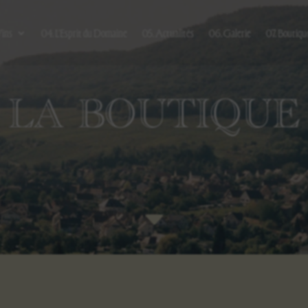
Vins
04. L’Esprit du Domaine
05. Actualités
06. Galerie
07. Boutiqu
LA BOUTIQUE
C