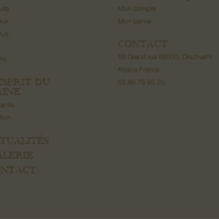
uits
Mon compte
eux
Mon panier
rus
CONTACT
16 Grand rue 68500, Orschwihr
ons
Alsace France
’ESPRIT DU
03 89 76 95 20
INE
namie
ation
CTUALITÉS
ALERIE
CONTACT