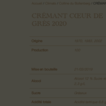
Accueil
/
Climats
/
Colline du Bollenberg
/ CRÉMA
CRÉMANT CŒUR DE
GRÈS 2020
Origine
1970
,
1983
,
2002
Production
100
Mise en bouteille
21/03/2019
Alcool 12 % Sucre ré
Alcool
2,3 g/L
Sucre
Gréseux
Acidité totale
Acidité tartrique 6,6 