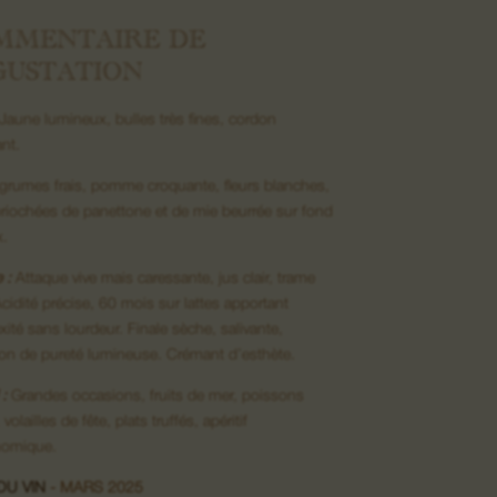
MMENTAIRE DE
GUSTATION
Jaune lumineux, bulles très fines, cordon
ant.
rumes frais, pomme croquante, fleurs blanches,
riochées de panettone et de mie beurrée sur fond
x.
 :
Attaque vive mais caressante, jus clair, trame
Acidité précise, 60 mois sur lattes apportant
ité sans lourdeur. Finale sèche, salivante,
on de pureté lumineuse. Crémant d’esthète.
:
Grandes occasions, fruits de mer, poissons
volailles de fête, plats truffés, apéritif
nomique.
DU VIN
- MARS 2025