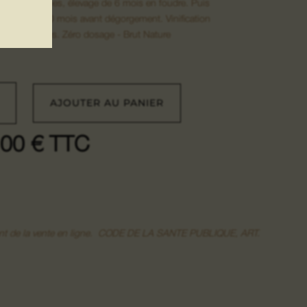
vures indigènes, élevage de 6 mois en foudre. Puis
 sur lattes 60 mois avant dégorgement. Vinification
out de sulfites. Zéro dosage - Brut Nature
tité
AJOUTER AU PANIER
MANT
UR
,00
€
TTC
S
moment de la vente en ligne. CODE DE LA SANTE PUBLIQUE, ART.