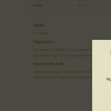
Indice
2018
Variété
Vin blanc
Dégustation
Un crémant d’esthète, long et salivant, où le grès s
une énergie claire et une grande pureté.
Accord mets & vin
Grandes occasions, fruits de mer, poissons nobles,
volailles de fête, plats truffés et apéritif gastronomiq
lé