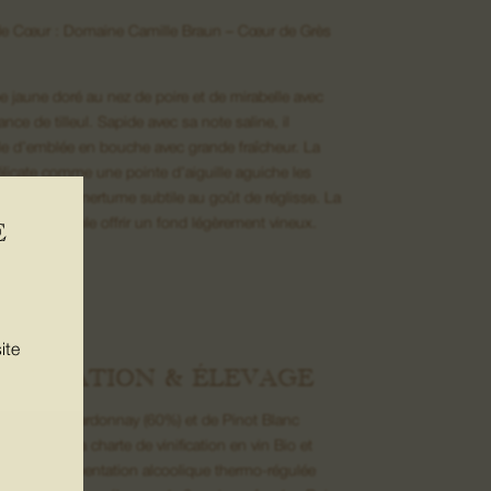
e Cœur : Domaine Camille Braun – Cœur de Grès
be jaune doré au nez de poire et de mirabelle avec
nce de tilleul. Sapide avec sa note saline, il
lle d’emblée en bouche avec grande fraîcheur. La
élicate comme une pointe d’aiguille aguiche les
s avec son amertume subtile au goût de réglisse. La
 dense semble offrir un fond légèrement vineux.
E
ur épicée.’’
ite
NIFICATION & ÉLEVAGE
lage de Chardonnay (60%) et de Pinot Blanc
Respect de la charte de vinification en vin Bio et
amique, fermentation alcoolique thermo-régulée