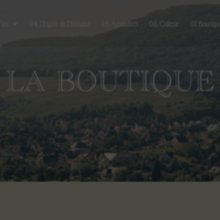
Vins
04. L’Esprit du Domaine
05. Actualités
06. Galerie
07. Boutiqu
LA BOUTIQUE
C