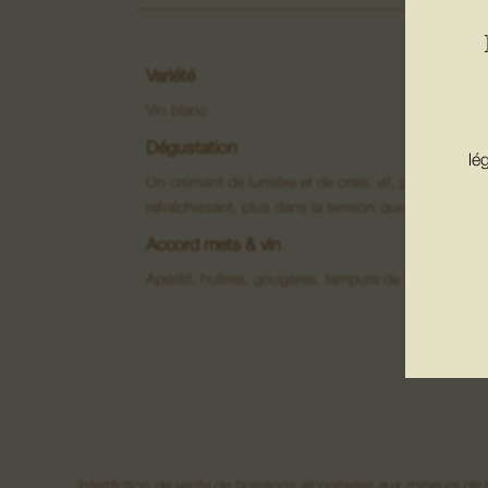
Variété
Vin blanc
Dégustation
lé
Un crémant de lumière et de craie, vif, précis et
rafraîchissant, plus dans la tension que dans le vo
Accord mets & vin
Apéritif, huîtres, gougères, tempura de légumes et 
Interdiction de vente de boissons alcoolisées aux mineurs d