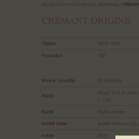
Accueil
/
Climats
/
Colline du Bollenberg
/ CRÉMAN
CRÉMANT ORIGINE
Origine
1976/1985
Production
100
Mise en bouteille
29/04/2024
Alcool 12.5 % Sucre 
Alcool
2,1 g/L
Sucre
Argilo-calcaire
Acidité totale
Acidité tartrique 4,5 
Indice
2023