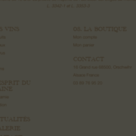
L. 3342-1 et L. 3353-3
ES VINS
08. LA BOUTIQUE
uits
Mon compte
eux
Mon panier
rus
CONTACT
16 Grand rue 68500, Orschwihr
ons
Alsace France
’ESPRIT DU
03 89 76 95 20
INE
namie
ation
CTUALITÉS
ALERIE