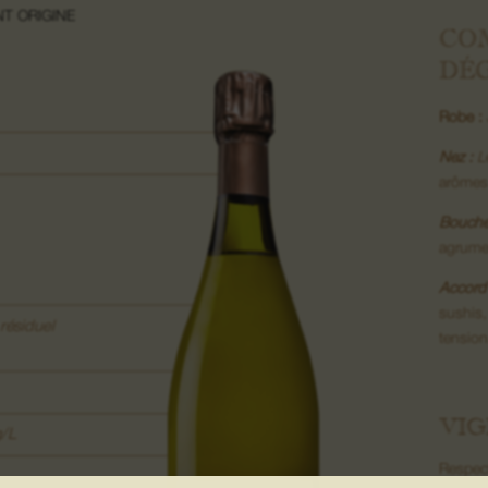
T ORIGINE
CO
DÉ
Robe :
Nez :
L
arômes 
Bouche
agrume
Accord 
sushis
résiduel
tensio
VIG
g/L
Respect