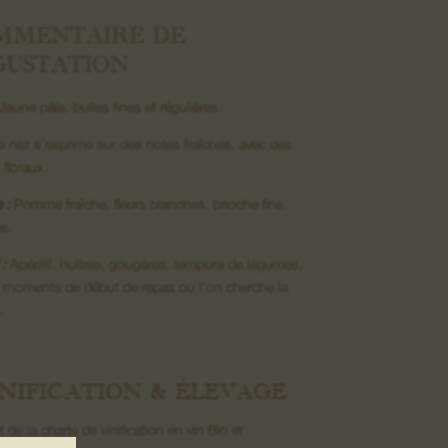
MMENTAIRE DE
GUSTATION
Jaune pâle, bulles fines et régulières.
e nez s’exprime sur des notes fraîches, avec des
floraux.
 :
Pomme fraîche, fleurs blanches, brioche fine,
s.
:
Apéritif, huîtres, gougères, tempura de légumes,
, moments de début de repas où l’on cherche la
n.
NIFICATION & ÉLEVAGE
 de la charte de vinification en vin Bio et