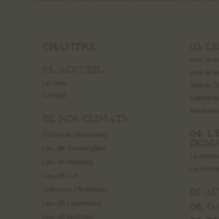
CHAPITRE
03. L
Vins de fr
01. ACCUEIL
Vins de li
La carte
Grands C
Contact
Crémants
Macérati
02. NOS CLIMATS
04. L
Colline du Bollenberg
DOMA
Lieu-dit Sonnenglanz
La biody
Lieu-dit Neuberg
La vinific
Lieu dit Luft
05 A
Grand cru Pfingstberg
Lieu-dit Lippelsberg
06. G
Lieu-dit Buchrod