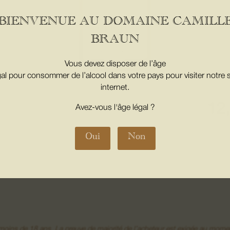
Biodyna
cuves i
BIENVENUE AU DOMAINE CAMILL
mois a
BRAUN
Vous devez disposer de l’âge
quan
gal pour consommer de l’alcool dans votre pays pour visiter notre s
de
internet.
CRÉ
lume.
ORI
12
Avez-vous l'âge légal ?
sushis.
Oui
Non
e moins de 18 ans. La preuve de majorité de l’acheteur est exigée au 