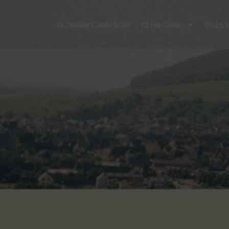
01. Domaine Camille Braun
02. Nos Climats
03. Les 