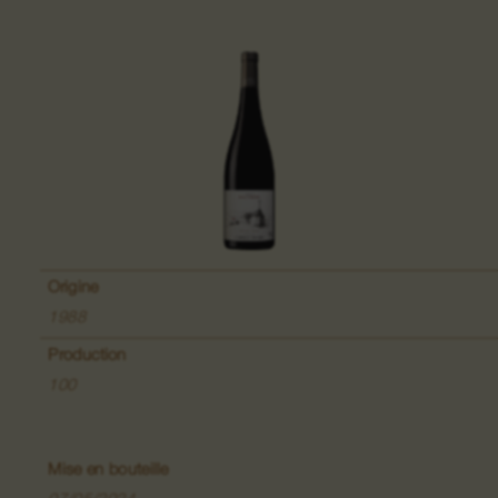
Grand Cru Pfingstberg
Lieu-dit Lippelsberg
Lieu-dit Buchrod
Lieu-dit Meissenberg
Grand Cru Kaefferkopf
Origine
1988
Production
100
Vins de Fruits
Vins de la Colline du Bollenberg
Mise en bouteille