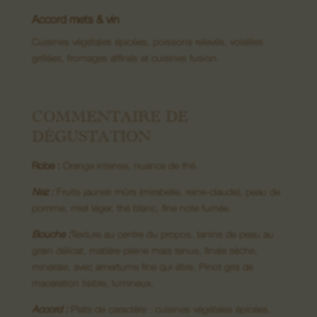
Accord mets & vin
Cuisines végétales épicées, poissons relevés, volailles
08. Nous contacter
grillées, fromages affinés et cuisines fusion.
COMMENTAIRE DE
DÉGUSTATION
Robe :
Orange intense, nuance de thé.
Nez :
Fruits jaunes mûrs (mirabelle, reine-claude), peau de
pomme, miel léger, thé blanc, fine note fumée.
Bouche :
Texture au centre du propos, tanins de peau au
grain délicat, matière pleine mais tenue, finale sèche,
minérale, avec amertume fine qui étire. Pinot gris de
macération lisible, lumineux.
Accord :
Plats de caractère : cuisines végétales épicées,