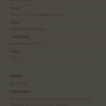
Vins de Lieux-dits
07/05/2024
Alcool
Grands Crus
Alcool 14 % Sucre résiduel 0,35 g/L
Sucre
Crémants
Marno-calcaro-gréseux
Macérations
Acidité totale
Acidité tartrique 5.5 g/L
Indice
2023
Variété
Vin Orange
Dégustation
Un pinot gris de macération tactile et lumineux, à la fois
structuré, sec et étonnamment caressant.