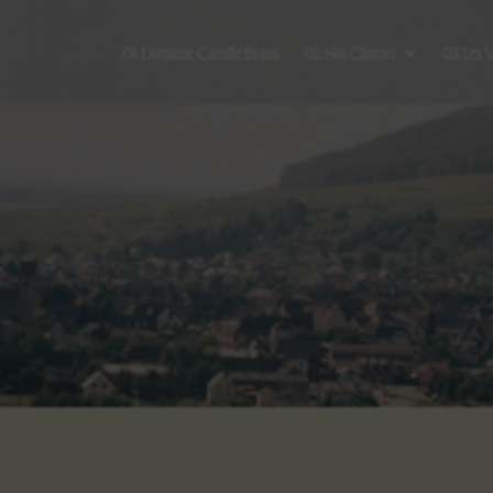
01. Domaine Camille Braun
02. Nos Climats
03. Les 