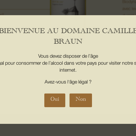
Biodyn
avec le
g/L
durant 
BIENVENUE AU DOMAINE CAMILL
quan
BRAUN
de
PIN
Vous devez disposer de l’âge
BLA
10
gal pour consommer de l’alcool dans votre pays pour visiter notre s
BOL
internet.
-
MAR
 par une
Avez-vous l'âge légal ?
ANN
2023
Oui
Non
hes et