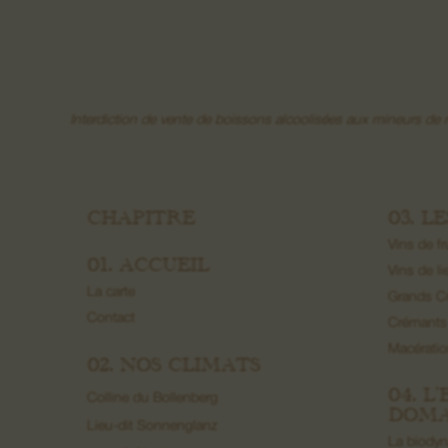
Interdiction de vente de boissons alcoolisées aux mineurs d
CHAPITRE
03. L
Vins de fr
01. ACCUEIL
Vins de li
La carte
Grands C
Contact
Crémants
Macérati
02. NOS CLIMATS
04. L
Colline du Bollenberg
DOMA
Lieu-dit Sonnenglanz
La biody