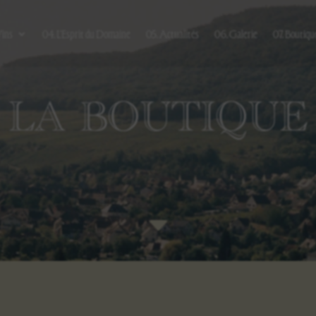
Vins
04. L’Esprit du Domaine
05. Actualités
06. Galerie
07. Boutiqu
LA BOUTIQUE
C