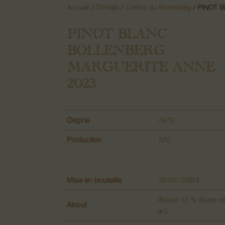
Accueil
/
Climats
/
Colline du Bollenberg
/ PINOT 
PINOT BLANC
BOLLENBERG –
MARGUERITE ANNE
2023
Origine
1973
Production
100
Mise en bouteille
15/07//2024
Alcool 13 % Sucre ré
Alcool
g/L