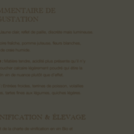
MMENTAIRE DE
GUSTATION
Jaune clair, reflet de paille, discrète mais lumineuse.
ire fraîche, pomme juteuse, fleurs blanches,
de craie humide.
 :
Matière tendre, acidité plus présente qu’il n’y
 toucher calcaire légèrement poudré qui étire la
 Un vin de nuance plutôt que d’effet.
:
Entrées froides, terrines de poisson, volailles
s, tartes fines aux légumes, quiches légères.
NIFICATION & ÉLEVAGE
 de la charte de vinification en vin Bio et