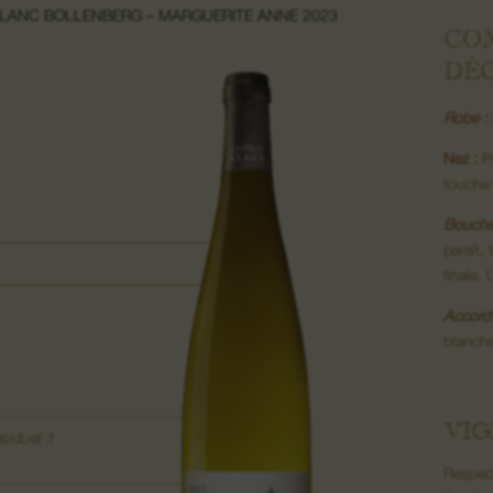
BLANC BOLLENBERG – MARGUERITE ANNE 2023
CO
DÉ
Robe :
Nez :
Po
touche 
Bouche
paraît,
finale.
Accord 
blanche
VIG
siduel 1
Respect