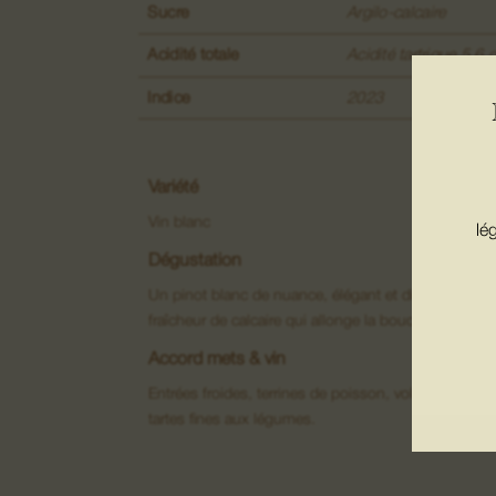
Sucre
Argilo-calcaire
Acidité totale
Acidité tartrique 5.6 
Indice
2023
Variété
Vin blanc
lé
Dégustation
Un pinot blanc de nuance, élégant et discret, porté
fraîcheur de calcaire qui allonge la bouche
Accord mets & vin
Entrées froides, terrines de poisson, volailles blanc
tartes fines aux légumes.