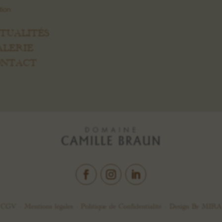
ation
CTUALITÉS
ALERIE
CONTACT
CGV –
Mentions légales
–
Politique de Confidentialité
– Design By
MIRA