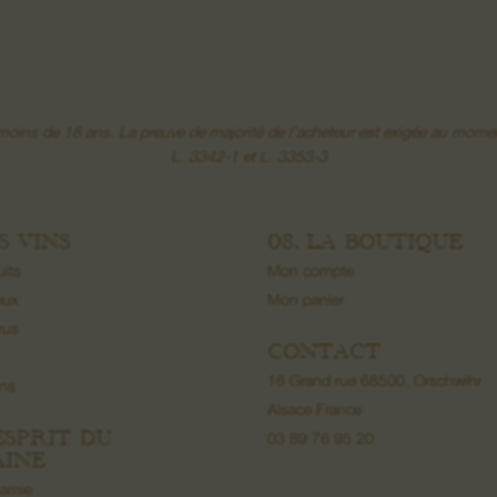
e moins de 18 ans. La preuve de majorité de l’acheteur est exigée au 
L. 3342-1 et L. 3353-3
ES VINS
08. LA BOUTIQUE
uits
Mon compte
eux
Mon panier
rus
CONTACT
16 Grand rue 68500, Orschwihr
ons
Alsace France
’ESPRIT DU
03 89 76 95 20
INE
namie