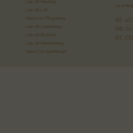
Lieu-dit Neuberg
La vinific
Lieu dit Luft
05 A
Grand cru Pfingstberg
Lieu-dit Lippelsberg
06. G
Lieu-dit Buchrod
07. 
Lieu-dit Meissenberg
Grand Cru Kaefferkopf