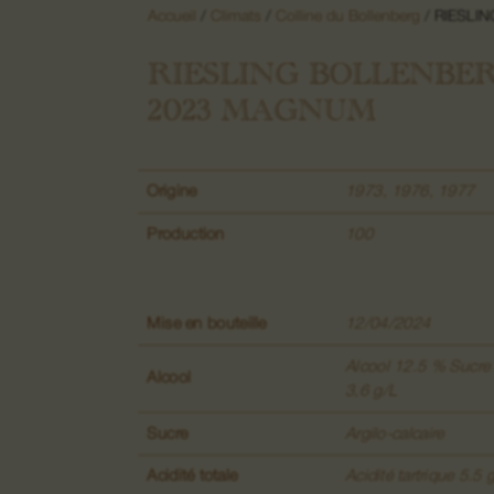
Accueil
/
Climats
/
Colline du Bollenberg
/ RIESLI
RIESLING BOLLENBE
2023 MAGNUM
Origine
1973
,
1976
,
1977
Production
100
Mise en bouteille
12/04/2024
Alcool 12.5 % Sucre 
Alcool
3,6 g/L
Sucre
Argilo-calcaire
Acidité totale
Acidité tartrique 5.5 