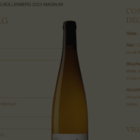
NG BOLLENBERG 2023 MAGNUM
CO
DÉ
RG
Robe :
Nez :
Ci
ou de f
Bouche
étirée,
d’une n
Accord 
choucro
résiduel
brebis.
VIG
g/L