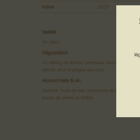
Indice
2023
Variété
Vin blanc
Dégustation
lé
Un riesling de tension lumineuse, tout en citron, pie
salinité, plus longiligne que rond.
Accord mets & vin
ceviches, fruits de mer, choucroute de la mer et fr
jeunes de chèvre ou brebis.