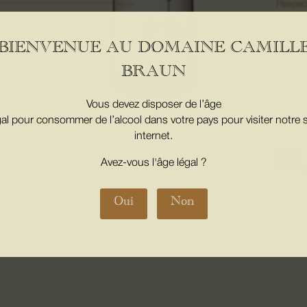
Respect
Biodyn
avec le
BIENVENUE AU DOMAINE CAMILL
lies fin
BRAUN
quan
Vous devez disposer de l’âge
de
gal pour consommer de l’alcool dans votre pays pour visiter notre s
RIE
internet.
rre et
BOL
33
Avez-vous l'âge légal ?
2023
MAG
omages
Oui
Non