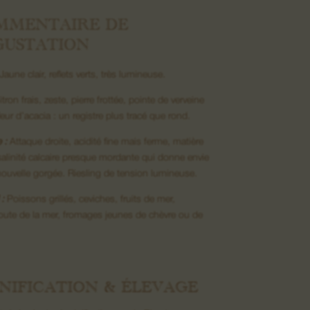
MMENTAIRE DE
GUSTATION
Jaune clair, reflets verts, très lumineuse.
tron frais, zeste, pierre frottée, pointe de verveine
leur d’acacia : un registre plus tracé que rond.
 :
Attaque droite, acidité fine mais ferme, matière
 salinité calcaire presque mordante qui donne envie
ouvelle gorgée. Riesling de tension lumineuse.
:
Poissons grillés, ceviches, fruits de mer,
ute de la mer, fromages jeunes de chèvre ou de
NIFICATION & ÉLEVAGE