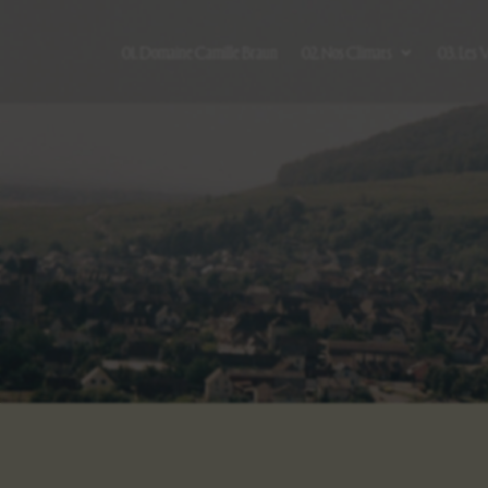
01. Domaine Camille Braun
02. Nos Climats
03. Les 