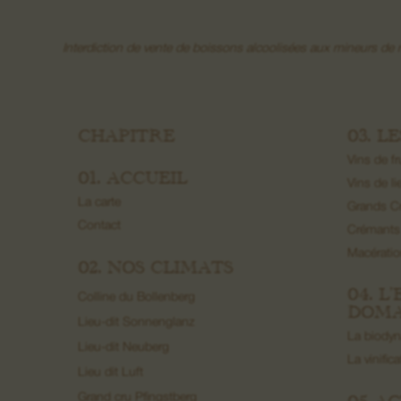
Interdiction de vente de boissons alcoolisées aux mineurs d
CHAPITRE
03. L
Vins de fr
01. ACCUEIL
Vins de li
La carte
Grands C
Contact
Crémants
Macérati
02. NOS CLIMATS
04. L
Colline du Bollenberg
DOMA
Lieu-dit Sonnenglanz
La biody
Lieu-dit Neuberg
La vinific
Lieu dit Luft
Grand cru Pfingstberg