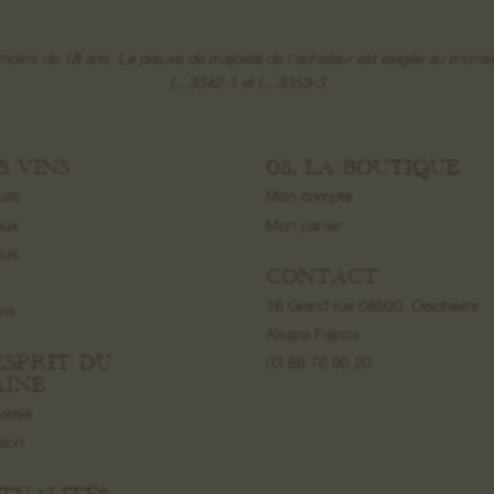
e moins de 18 ans. La preuve de majorité de l’acheteur est exigée au 
L. 3342-1 et L. 3353-3
ES VINS
08. LA BOUTIQUE
uits
Mon compte
eux
Mon panier
rus
CONTACT
16 Grand rue 68500, Orschwihr
ons
Alsace France
’ESPRIT DU
03 89 76 95 20
INE
namie
ation