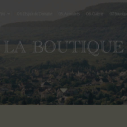
Vins
04. L’Esprit du Domaine
05. Actualités
06. Galerie
07. Boutiqu
LA BOUTIQUE
C