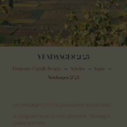
VENDANGES 2023
Domaine Camille Braun
Articles
Vigne
$
$
$
Vendanges 2023
Les vendanges 2023 se poursuivent sous le soleil !
Au programme de ce mois d’octobre : Riesling et
Gewurztraminer