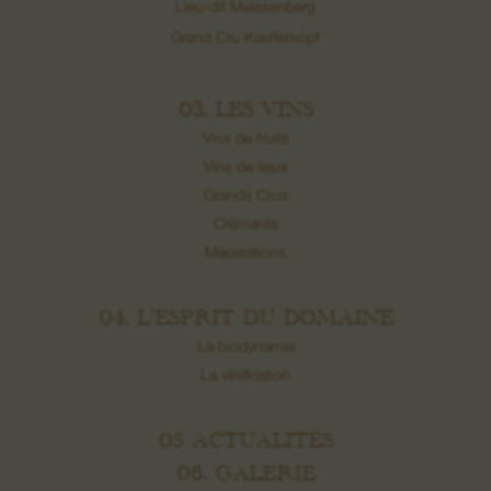
Lieu-dit Meissenberg
Grand Cru Kaefferkopf
03. LES VINS
Vins de fruits
Vins de lieux
Grands Crus
Crémants
Macérations
04. L’ESPRIT DU DOMAINE
La biodynamie
La vinification
05 ACTUALITÉS
06. GALERIE