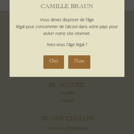
CAMILLE BRAUN
Vous devez disposer de l’âge
Interdiction de vente de boissons alcoolisées aux mineurs de
légal pour consommer de l’alcool dans votre pays pour
moins de 18 ans. La preuve de majorité de l’acheteur est exigée
visiter notre site internet.
au moment de la vente en ligne. CODE DE LA SANTE
PUBLIQUE, ART. L. 3342-1 et L. 3353-3
Avez-vous l'âge légal ?
Oui
Non
CHAPITRE
01. ACCUEIL
La carte
Contact
02. NOS CLIMATS
Colline du Bollenberg