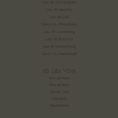
Lieu-dit Sonnenglanz
Lieu-dit Neuberg
Lieu dit Luft
Grand cru Pfingstberg
Lieu-dit Lippelsberg
Lieu-dit Buchrod
Lieu-dit Meissenberg
Grand Cru Kaefferkopf
03. LES VINS
Vins de fruits
Vins de lieux
Grands Crus
Crémants
Macérations