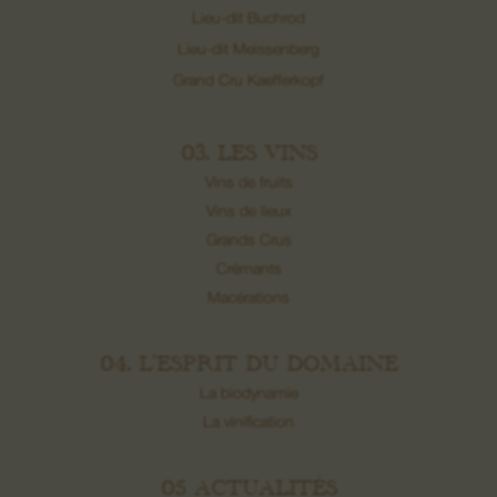
Lieu-dit Buchrod
Lieu-dit Meissenberg
Grand Cru Kaefferkopf
03. LES VINS
Vins de fruits
Vins de lieux
Grands Crus
Crémants
Macérations
04. L’ESPRIT DU DOMAINE
La biodynamie
La vinification
05 ACTUALITÉS