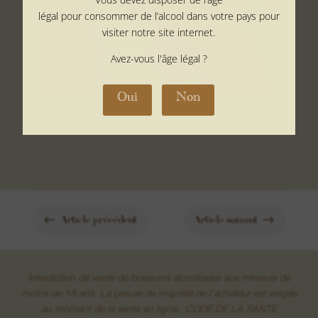
légal pour consommer de l’alcool dans votre pays pour
visiter notre site internet.
Avez-vous l'âge légal ?
Oui
Non
#
$
Article précédent
Article suivant
Interdiction de vente de boissons alcoolisées aux mineurs de
moins de 18 ans. La preuve de majorité de l’acheteur est exigée
au moment de la vente en ligne. CODE DE LA SANTE