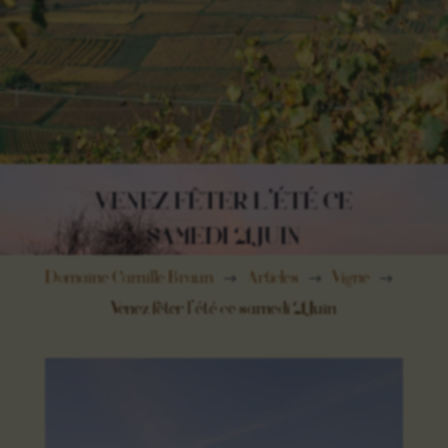
VENEZ FÊTER L’ÉTÉ CE
SAMEDI 21 JUIN
Domaine Camille Braun
Articles
Vigne
$
$
$
Venez fêter l’été ce samedi 21 Juin