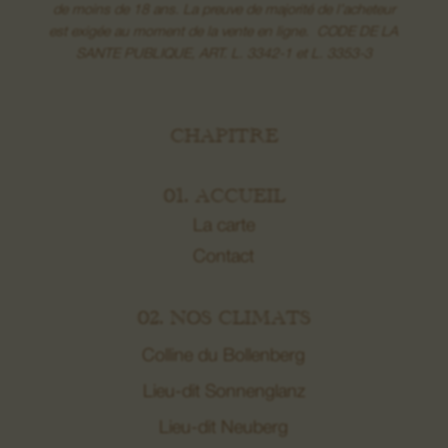
Vins de la Colline du Bollenberg
de moins de 18 ans. La preuve de majorité de l’acheteur
est exigée au moment de la vente en ligne. CODE DE LA
Vins de Lieux-dits
SANTE PUBLIQUE, ART. L. 3342-1 et L. 3353-3
Grands Crus
CHAPITRE
Crémants
01. ACCUEIL
Macérations
La carte
Contact
02. NOS CLIMATS
Colline du Bollenberg
Lieu-dit Sonnenglanz
Lieu-dit Neuberg