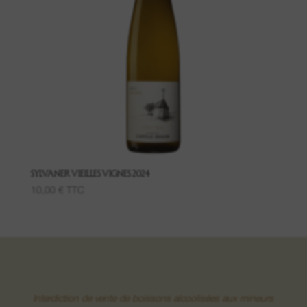
Lieu-dit Luft
Grand Cru Pfingstberg
Lieu-dit Lippelsberg
Lieu-dit Buchrod
Lieu-dit Meissenberg
SYLVANER VIEILLES VIGNES 2024
10,00
€
TTC
Grand Cru Kaefferkopf
Vins de Fruits
Interdiction de vente de boissons alcoolisées aux mineurs