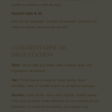
préfère la netteté à l’effet de style.
Accord mets & vin
08. Nous contacter
Idéal sur les asperges, crudités croquantes, poissons de
rivière et salades de pommes de terre.
COMMENTAIRE DE
DÉGUSTATION
Robe :
Jaune pâle aux reflets verts, limpide, avec une
impression de droiture.
Nez :
Fruits blancs croquants, fines herbes, fleurs
discrètes, avec un souffle d’anis ou de fenouil sauvage.
Bouche :
Ligne droite, tenue sans rigidité, matière serrée
mais sans lourdeur, finale salivante sur une salinité douce,
pierreuse. Un sylvaner d’ossature, plus paysan que