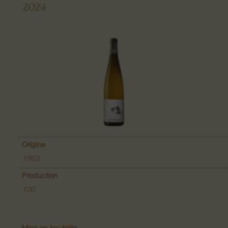
2024
Grand Cru Pfingstberg
Lieu-dit Lippelsberg
Lieu-dit Buchrod
Lieu-dit Meissenberg
Grand Cru Kaefferkopf
Origine
1963
Production
Vins de Fruits
100
Vins de la Colline du Bollenberg