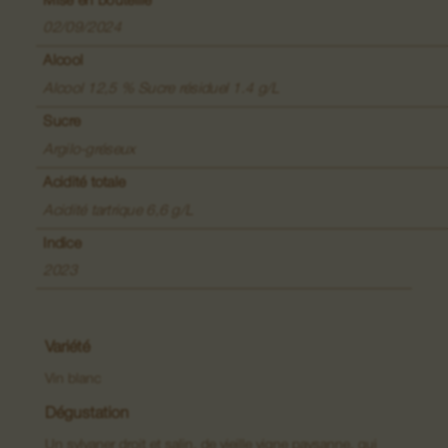
Mise en bouteille
Vins de Lieux-dits
02/09/2024
Grands Crus
Alcool
Alcool 12,5 % Sucre résiduel 1.4 g/L
Crémants
Sucre
Macérations
Argilo-gréseux
Acidité totale
Acidité tartrique 6,6 g/L
Indice
2023
Variété
Vin blanc
Dégustation
Un sylvaner droit et salin, de vieille vigne paysanne, qui