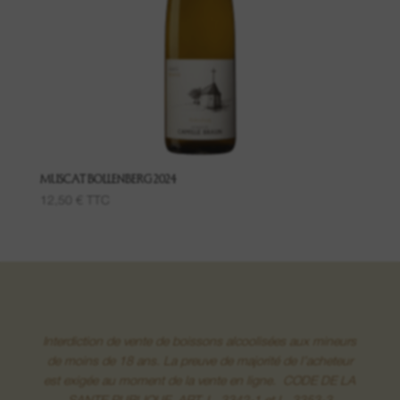
Lieu-dit Luft
Grand Cru Pfingstberg
Lieu-dit Lippelsberg
Lieu-dit Buchrod
MUSCAT BOLLENBERG 2024
12,50
€
TTC
Lieu-dit Meissenberg
Grand Cru Kaefferkopf
Interdiction de vente de boissons alcoolisées aux mineurs
Vins de Fruits
de moins de 18 ans. La preuve de majorité de l’acheteur
est exigée au moment de la vente en ligne. CODE DE LA