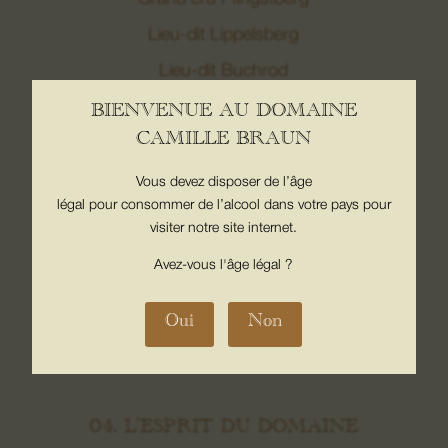
Lieu-dit Lippelsberg
Lieu-dit Buchrod
Lieu-dit Meissenberg
BIENVENUE AU DOMAINE
08. Nous contacter
CAMILLE BRAUN
Grand Cru Kaefferkopf
Vous devez disposer de l’âge
03. LES VINS
légal pour consommer de l’alcool dans votre pays pour
visiter notre site internet.
Vins de fruits
Avez-vous l'âge légal ?
Vins de lieux
Grands Crus
Oui
Non
Crémants
Macérations
04. L’ESPRIT DU DOMAINE