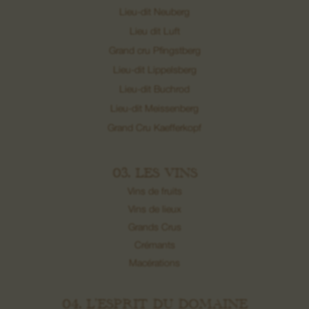
Lieu-dit Neuberg
Lieu dit Luft
Grand cru Pfingstberg
Lieu-dit Lippelsberg
Lieu-dit Buchrod
Lieu-dit Meissenberg
Grand Cru Kaefferkopf
03. LES VINS
Vins de fruits
Vins de lieux
Grands Crus
Crémants
Macérations
04. L’ESPRIT DU DOMAINE