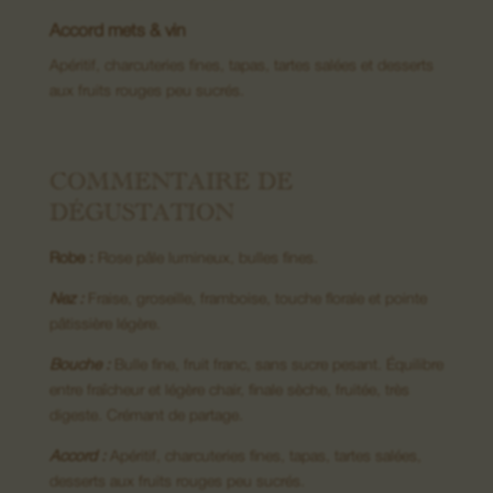
Accord mets & vin
Apéritif, charcuteries fines, tapas, tartes salées et desserts
08. Nous contacter
aux fruits rouges peu sucrés.
COMMENTAIRE DE
DÉGUSTATION
Robe :
Rose pâle lumineux, bulles fines.
Nez :
Fraise, groseille, framboise, touche florale et pointe
pâtissière légère.
Bouche :
Bulle fine, fruit franc, sans sucre pesant. Équilibre
entre fraîcheur et légère chair, finale sèche, fruitée, très
digeste. Crémant de partage.
Accord :
Apéritif, charcuteries fines, tapas, tartes salées,
desserts aux fruits rouges peu sucrés.