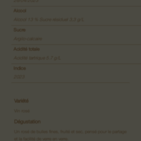
Vins de Lieux-dits
26/04/2023
Alcool
Grands Crus
Alcool 13 % Sucre résiduel 3,3 g/L
Sucre
Crémants
Argilo-calcaire
Macérations
Acidité totale
Acidité tartrique 5.7 g/L
Indice
2023
Variété
Vin rosé
Dégustation
Un rosé de bulles fines, fruité et sec, pensé pour le partage
et la facilité de verre en verre.