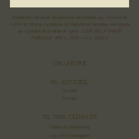
Interdiction de vente de boissons alcoolisées aux mineurs de
moins de 18 ans. La preuve de majorité de l’acheteur est exigée
au moment de la vente en ligne. CODE DE LA SANTE
PUBLIQUE, ART. L. 3342-1 et L. 3353-3
CHAPITRE
01. ACCUEIL
La carte
Contact
02. NOS CLIMATS
Colline du Bollenberg
Lieu-dit Sonnenglanz