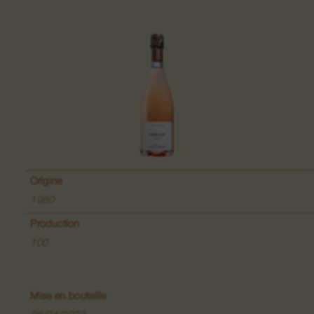
Grand Cru Pfingstberg
Lieu-dit Lippelsberg
Lieu-dit Buchrod
Lieu-dit Meissenberg
Grand Cru Kaefferkopf
Origine
1980
Production
100
Vins de Fruits
Vins de la Colline du Bollenberg
Mise en bouteille