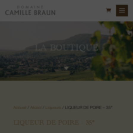
LA BOUTIQUE
C
Colline du Bollenberg
Lieu-dit Sonnenglanz
Accueil
/
Alcool
/
Liqueurs
/ LIQUEUR DE POIRE – 35°
Lieu-dit Neuberg
LIQUEUR DE POIRE – 35°
Lieu-dit Luft