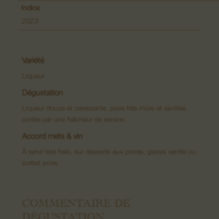
Vins de Lieux-dits
Indice
2023
Grands Crus
Crémants
Variété
Macérations
Liqueur
Dégustation
Liqueur douce et caressante, poire très mûre et vanillée,
portée par une fraîcheur de service.
Accord mets & vin
À servir très frais, sur desserts aux poires, glaces vanille ou
sorbet poire.
COMMENTAIRE DE