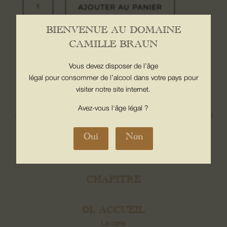
AJOUTER AU PANIER
de
LIQUEUR
BIENVENUE AU DOMAINE
DE
25,00
€
TTC
CAMILLE BRAUN
POIRE
-
Vous devez disposer de l’âge
35°
légal pour consommer de l’alcool dans votre pays pour
visiter notre site internet.
Interdiction de vente de boissons alcoolisées aux mineurs de
Avez-vous l'âge légal ?
moins de 18 ans. La preuve de majorité de l’acheteur est exigée
au moment de la vente en ligne. CODE DE LA SANTE
Oui
Non
PUBLIQUE, ART. L. 3342-1 et L. 3353-3
CHAPITRE
01. ACCUEIL
La carte