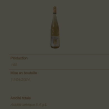
Grand Cru Pfingstberg
Lieu-dit Lippelsberg
Lieu-dit Buchrod
Lieu-dit Meissenberg
Production
Grand Cru Kaefferkopf
100
Mise en bouteille
11/04/2024
Vins de Fruits
Vins de la Colline du Bollenberg
Acidité totale
Acidité tartrique 5.4 g/L