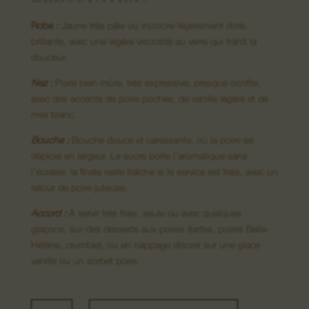
DÉGUSTATION
Robe :
Jaune très pâle ou incolore légèrement doré,
brillante, avec une légère viscosité au verre qui trahit la
08. Nous contacter
douceur.
Nez :
Poire bien mûre, très expressive, presque confite,
avec des accents de poire pochée, de vanille légère et de
miel blanc.
Bouche :
Bouche douce et caressante, où la poire se
déploie en largeur. Le sucre porte l’aromatique sans
l’écraser, la finale reste fraîche si le service est frais, avec un
retour de poire juteuse.
Accord :
À servir très frais, seule ou avec quelques
glaçons, sur des desserts aux poires (tartes, poires Belle-
Hélène, crumble), ou en nappage discret sur une glace
vanille ou un sorbet poire.
quantité