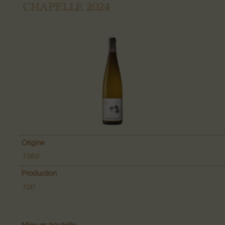
CHAPELLE 2024
Grand Cru Pfingstberg
Lieu-dit Lippelsberg
Lieu-dit Buchrod
Lieu-dit Meissenberg
Grand Cru Kaefferkopf
Origine
1986
Production
Vins de Fruits
100
Vins de la Colline du Bollenberg