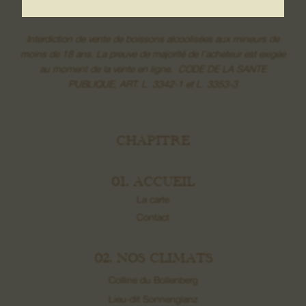
Interdiction de vente de boissons alcoolisées aux mineurs de
moins de 18 ans. La preuve de majorité de l’acheteur est exigée
au moment de la vente en ligne. CODE DE LA SANTE
PUBLIQUE, ART. L. 3342-1 et L. 3353-3
CHAPITRE
01. ACCUEIL
La carte
Contact
02. NOS CLIMATS
Colline du Bollenberg
Lieu-dit Sonnenglanz