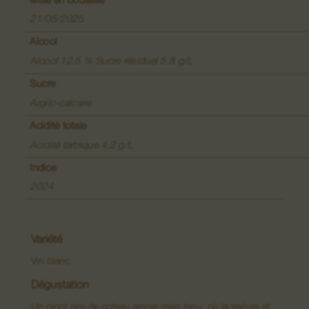
Mise en bouteille
Vins de Lieux-dits
21/05/2025
Grands Crus
Alcool
Alcool 12.5 % Sucre résiduel 5,8 g/L
Crémants
Sucre
Macérations
Argilo-calcaire
Acidité totale
Acidité tartrique 4,2 g/L
Indice
2024
Variété
Vin blanc
Dégustation
Un pinot gris de coteau ample mais tenu, où la texture et