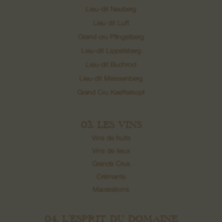
Lieu-dit Neuberg
Lieu dit Luft
Grand cru Pfingstberg
Lieu-dit Lippelsberg
Lieu-dit Buchrod
Lieu-dit Meissenberg
Grand Cru Kaefferkopf
03. LES VINS
Vins de fruits
Vins de lieux
Grands Crus
Crémants
Macérations
04. L’ESPRIT DU DOMAINE