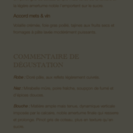
la légère amertume noble l’emportent sur le sucre.
Accord mets & vin
08. Nous contacter
Volaille crémée, foie gras poêlé, tajines aux fruits secs et
fromages à pâte lavée modérément puissants.
COMMENTAIRE DE
DÉGUSTATION
Robe :
Doré pâle, aux reflets légèrement cuivrés.
Nez :
Mirabelle mûre, poire fraîche, soupçon de fumé et
d’épices douces.
Bouche :
Matière ample mais tenue, dynamique verticale
imposée par le calcaire, noble amertume finale qui resserre
et prolonge. Pinot gris de coteau, plus en texture qu’en
sucre.