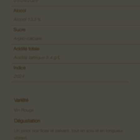
Vins de Lieux-dits
01/04/2026
Alcool
Grands Crus
Alcool 13,5%
Sucre
Crémants
Argilo-calcaire
Macérations
Acidité totale
Acidité tartrique 5.4 g/L
Indice
2024
Variété
Vin Rouge
Dégustation
Un pinot noir floral et salivant, tout en soie et en longueur,
vibrant.