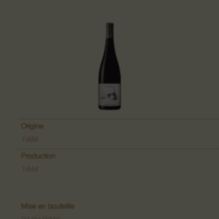
Grand Cru Pfingstberg
Lieu-dit Lippelsberg
Lieu-dit Buchrod
Lieu-dit Meissenberg
Grand Cru Kaefferkopf
Origine
1986
Production
1646
Vins de Fruits
Vins de la Colline du Bollenberg
Mise en bouteille