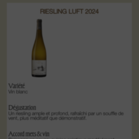
RIESLING LUFT 2024
Variété
Vin blanc
Dégustation
Un riesling ample et profond, rafraîchi par un souffle de
vent, plus méditatif que démonstratif.
Accord mets & vin