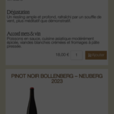
Dégustation
Un riesling ample et profond, rafraîchi par un souffle de
vent, plus méditatif que démonstratif.
Accord mets & vin
Poissons en sauce, cuisine asiatique modérément
épicée, viandes blanches crémées et fromages à pâte
pressée.
18,00
€
Ajouter
PINOT NOIR BOLLENBERG – NEUBERG
2023