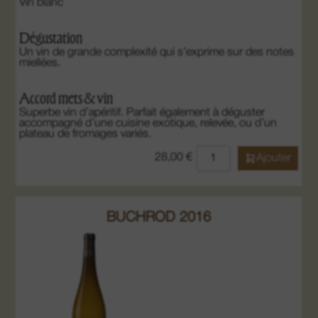
Vin blanc
Dégustation
Un vin de grande complexité qui s’exprime sur des notes
miellées.
Accord mets & vin
Superbe vin d’apéritif. Parfait également à déguster
accompagné d’une cuisine exotique, relevée, ou d’un
plateau de fromages variés.
28,00
€
Ajouter
BUCHROD 2016