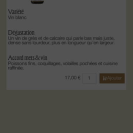
Variété
Vin blanc
Dégustation
Un vin de grès et de calcaire qui parle bas mais juste,
dense sans lourdeur, plus en longueur qu’en largeur.
Accord mets & vin
Poissons fins, coquillages, volailles pochées et cuisine
raffinée.
17,00
€
Ajouter