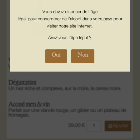
Vous devez disposer de l’âge
légal pour consommer de l’alcool dans votre pays pour
visiter notre site internet.
Avez-vous l'âge légal ?
Oui
Non
Variété
Vin Rouge
Dégustation
Un nez riche et complexe, sur la mûre, la cerise noire.
Accord mets & vin
Parfait sur une viande rouge, un gibier ou un plateau de
fromages.
39,00
€
Ajouter