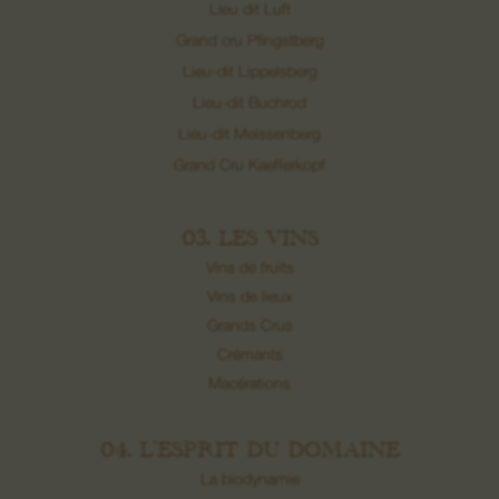
Lieu dit Luft
Grand cru Pfingstberg
Lieu-dit Lippelsberg
Lieu-dit Buchrod
Lieu-dit Meissenberg
Grand Cru Kaefferkopf
03. LES VINS
Vins de fruits
Vins de lieux
Grands Crus
Crémants
Macérations
04. L’ESPRIT DU DOMAINE
La biodynamie