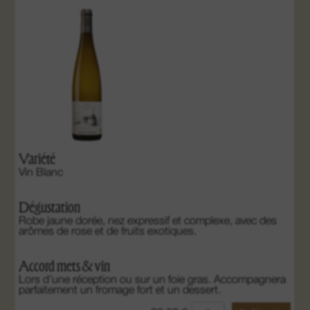
Variété
Vin Blanc
Dégustation
Robe jaune dorée, nez expressif et complexe, avec des
arômes de rose et de fruits exotiques.
Accord mets & vin
Lors d’une réception ou sur un foie gras. Accompagnera
parfaitement un fromage fort et un dessert.