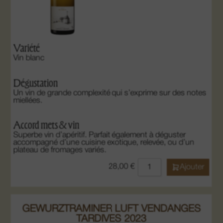
08. Nous contacter
Variété
Vin blanc
Dégustation
Un vin de grande complexité qui s’exprime sur des notes
miellées.
Accord mets & vin
Superbe vin d’apéritif. Parfait également à déguster
accompagné d’une cuisine exotique, relevée, ou d’un
plateau de fromages variés.
28,00
€
Ajouter
GEWURZTRAMINER LUFT VENDANGES
TARDIVES 2023