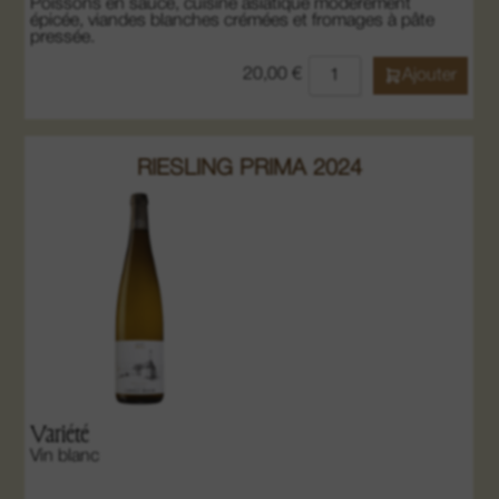
Poissons en sauce, cuisine asiatique modérément
épicée, viandes blanches crémées et fromages à pâte
pressée.
20,00
€
Ajouter
RIESLING PRIMA 2024
Variété
Vin blanc