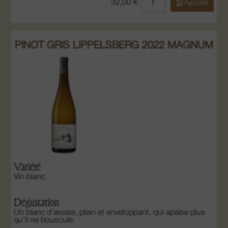
32,00
€
Ajouter
PINOT GRIS LIPPELSBERG 2022 MAGNUM
Variété
Vin blanc
Dégustation
Un blanc d’assise, plein et enveloppant, qui apaise plus
qu’il ne bouscule.