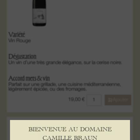
Variété
Vin Rouge
Dégustation
Un vin d’une très grande élégance, sur la cerise noire.
Accord mets & vin
Parfait sur une grillade, une cuisine méditerranéenne,
légèrement épicée, ou des fromages.
19,00
€
Ajouter
PINOT NOIR LUFT 2022
BIENVENUE AU DOMAINE
CAMILLE BRAUN