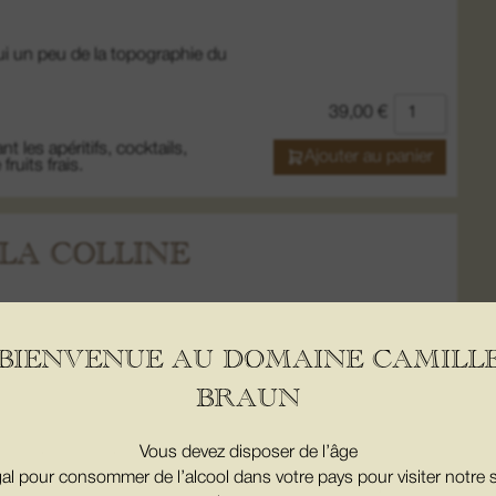
lui un peu de la topographie du
39,00
€
 les apéritifs, cocktails,
Ajouter au panier
fruits frais.
LA COLLINE
BIENVENUE AU DOMAINE CAMILL
BRAUN
us large qu’« Origine » mais
sérieux et joyeux.
Vous devez disposer de l’âge
gal pour consommer de l’alcool dans votre pays pour visiter notre s
17,90
€