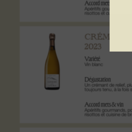
Accord mets & vin
Apéritifs gourmands, pois
risottos et cuisine de b
CRÉMANT 
2023
Variété
Vin blanc
Dégustation
Un crémant de relief, pl
toujours tenu, à la fois 
Accord mets & vin
Apéritifs gourmands, pois
risottos et cuisine de b