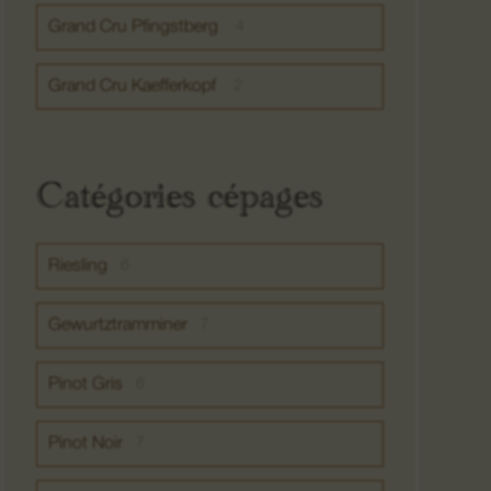
Grand Cru Pfingstberg
4
Grand Cru Kaefferkopf
2
Catégories cépages
Riesling
6
Gewurtztramminer
7
Pinot Gris
6
Pinot Noir
7