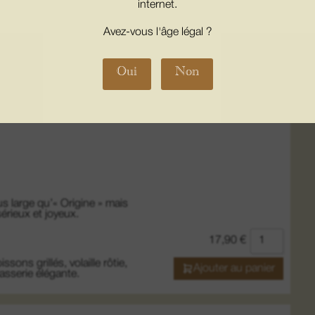
internet.
sons grillés, volaille rôtie,
Ajouter au panier
rasserie élégante.
Avez-vous l'âge légal ?
Oui
Non
LA COLLINE
us large qu’« Origine » mais
sérieux et joyeux.
17,90
€
sons grillés, volaille rôtie,
Ajouter au panier
rasserie élégante.