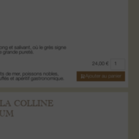
ng et salivant, où le grès signe
ne grande pureté.
24,00
€
its de mer, poissons nobles,
Ajouter au panier
truffés et apéritif gastronomique.
LA COLLINE
NUM