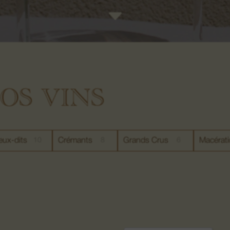
C
OS VINS
ieux-dits
10
Crémants
8
Grands Crus
6
Macérat