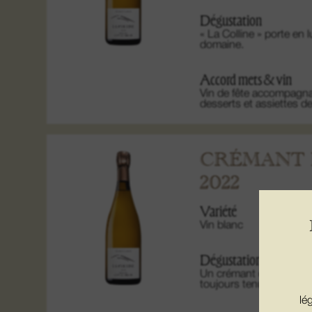
Dégustation
« La Colline » porte en 
domaine.
Accord mets & vin
Vin de fête accompagnant
desserts et assiettes de 
CRÉMANT 
2022
Variété
Vin blanc
Dégustation
Un crémant de relief, pl
toujours tenu, à la fois 
lé