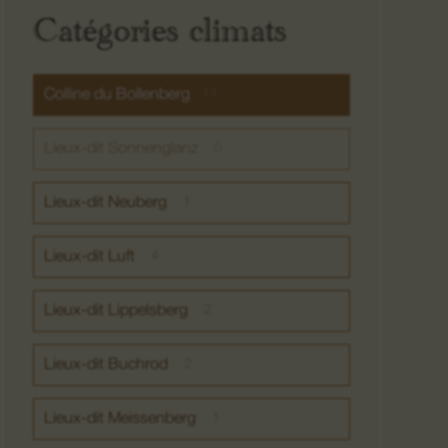
Catégories climats
Colline du Bollenberg
17
Lieux-dit Sonnenglanz
0
Lieux-dit Neuberg
1
Lieux-dit Luft
4
Lieux-dit Lippelsberg
2
Lieux-dit Buchrod
2
Lieux-dit Meissenberg
1