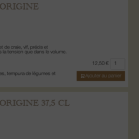
ORIGINE
 de craie, vif, précis et
ns la tension que dans le volume.
12,50
€
ères, tempura de légumes et
Ajouter au panier
RIGINE 37,5 CL