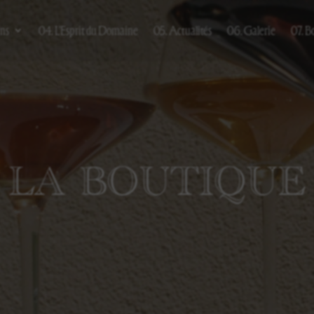
ins
04. L’Esprit du Domaine
05. Actualités
06. Galerie
07. B
LA BOUTIQUE