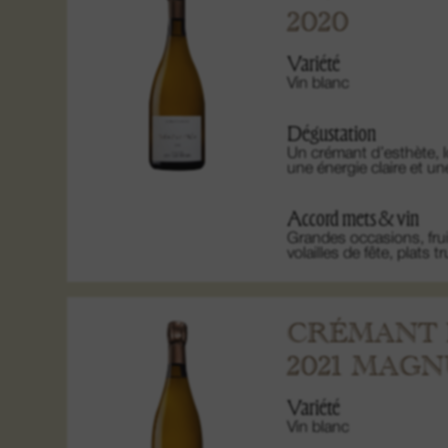
2020
Variété
Vin blanc
Dégustation
Un crémant d’esthète, lo
une énergie claire et u
Accord mets & vin
Grandes occasions, fru
volailles de fête, plats 
CRÉMANT 
2021 MAG
Variété
Vin blanc