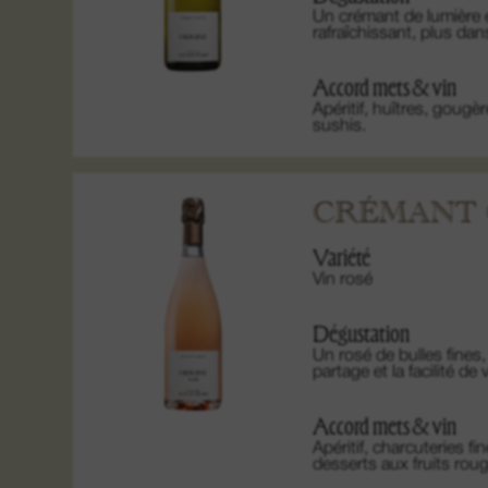
Un crémant de lumière et
rafraîchissant, plus da
Accord mets & vin
Apéritif, huîtres, goug
sushis.
CRÉMANT 
Variété
Vin rosé
Dégustation
Un rosé de bulles fines,
partage et la facilité de 
Accord mets & vin
Apéritif, charcuteries fi
desserts aux fruits rou