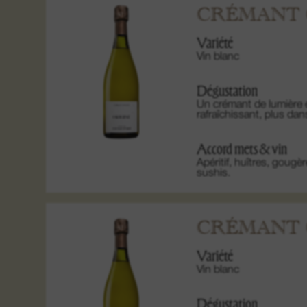
CRÉMANT 
Variété
Vin blanc
Dégustation
Un crémant de lumière et
rafraîchissant, plus da
Accord mets & vin
Apéritif, huîtres, goug
sushis.
CRÉMANT O
Variété
Vin blanc
Dégustation