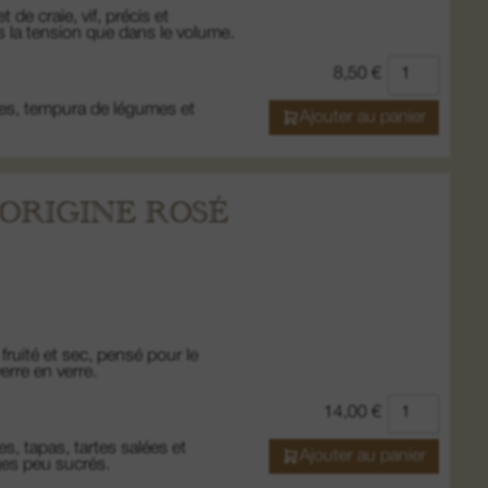
 de craie, vif, précis et
ns la tension que dans le volume.
8,50
€
ères, tempura de légumes et
Ajouter au panier
ORIGINE ROSÉ
 fruité et sec, pensé pour le
verre en verre.
14,00
€
nes, tapas, tartes salées et
Ajouter au panier
ges peu sucrés.