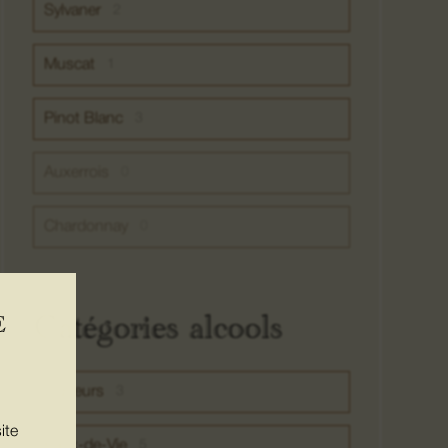
Sylvaner
2
Muscat
1
Pinot Blanc
3
Auxerrois
0
Chardonnay
0
Catégories alcools
E
Liqueurs
3
ite
Eaux-de-Vie
5